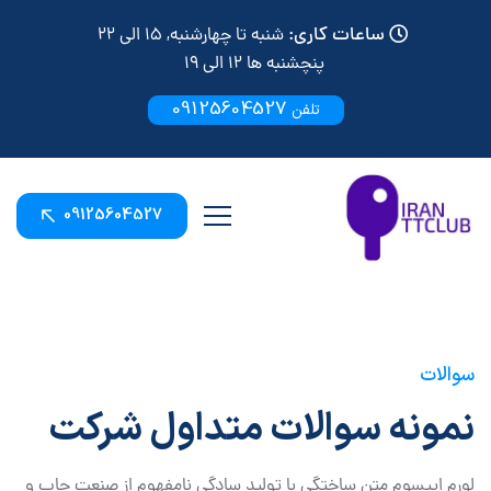
ساعات کاری:
شنبه تا چهارشنبه, 15 الی 22
پنچشنبه ها 12 الی 19
09125604527
تلفن
09125604527
سوالات
نمونه سوالات متداول شرکت
لورم ایپسوم متن ساختگی با تولید سادگی نامفهوم از صنعت چاپ و