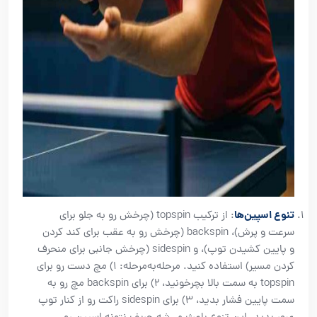
تنوع اسپین‌ها
: از ترکیب topspin (چرخش رو به جلو برای
سرعت و پرش)، backspin (چرخش رو به عقب برای کند کردن
و پایین کشیدن توپ)، و sidespin (چرخش جانبی برای منحرف
کردن مسیر) استفاده کنید. مرحله‌به‌مرحله: ۱) مچ دست رو برای
topspin به سمت بالا بچرخونید، ۲) برای backspin مچ رو به
سمت پایین فشار بدید، ۳) برای sidespin راکت رو از کنار توپ