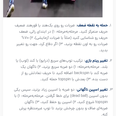
حمله به نقطه ضعف
: ضربات رو روی بک‌هند یا فورهند ضعیف
حریف متمرکز کنید. مرحله‌به‌مرحله: ۱) در ابتدای رالی، ضعف
حریف رو شناسایی کنید (مثلاً با ضربات آزمایشی)، ۲) ۷۰%
ضربات رو به اون نقطه بزنید، ۳) اگر دفاع کرد، جهت رو تغییر
بدید.
تغییر ریتم بازی
: ترکیب توپ‌های سریع (درایو) با کند (لوب) یا
بلند. مرحله‌به‌مرحله: ۱) دو ضربه سریع بزنید، ۲) ناگهان یک
ضربه کند با backspin اضافه کنید تا حریف تعادلش رو از
دست بده، ۳) بعدش با topspin حمله کنید.
تغییر اسپین ناگهانی
: دو ضربه با اسپین زیاد بزنید، سپس یکی
بدون اسپین (dead ball) برای خطا گرفتن. مرحله‌به‌مرحله: ۱) با
topspin شروع کنید، ۲) اسپین رو حفظ کنید، ۳) ناگهان
ضربه‌ای صاف و بدون چرخش بزنید تا توپ غیرمنتظره پرش
کنه.