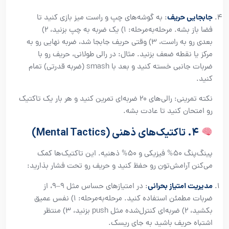
جابجایی حریف
: به گوشه‌های چپ و راست میز بازی کنید تا
فضا باز بشه. مرحله‌به‌مرحله: ۱) یک ضربه به چپ بزنید، ۲)
بعدی رو به راست، ۳) وقتی حریف جابجا شد، ضربه نهایی رو به
مرکز یا نقطه ضعف بزنید. مثال: در رالی طولانی، حریف رو با
ضربات جانبی خسته کنید و بعد با smash (ضربه قدرتی) تمام
کنید.
نکته تمرینی: رالی‌های ۲۰ ضربه‌ای تمرین کنید و هر بار یک تاکتیک
رو امتحان کنید تا عادت بشه.
۴. تاکتیک‌های ذهنی (Mental Tactics)
پینگ‌پنگ ۵۰% فیزیکی و ۵۰% ذهنیه. این تاکتیک‌ها کمک
می‌کنن آرامش‌تون رو حفظ کنید و حریف رو تحت فشار بذارید:
مدیریت امتیاز بحرانی
: در امتیازهای حساس مثل ۹–۹، از
ضربات مطمئن استفاده کنید. مرحله‌به‌مرحله: ۱) نفس عمیق
بکشید، ۲) ضربه‌ای کنترل‌شده مثل push بزنید، ۳) منتظر
اشتباه حریف باشید به جای ریسک.