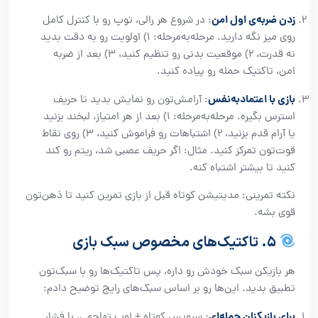
زدن ضربه‌ی اول امن
: در شروع هر رالی، توپ رو با کنترل کامل
روی میز نگه دارید. مرحله‌به‌مرحله: ۱) اولویت رو به دقت بدید
نه قدرت، ۲) موقعیت بدنی رو تنظیم کنید، ۳) بعد از ضربه
امن، تاکتیک حمله رو پیاده کنید.
بازی با اعتماد‌به‌نفس
: آرامش‌تون رو نمایش بدید تا حریف
استرس بگیره. مرحله‌به‌مرحله: ۱) بعد از هر امتیاز، لبخند بزنید
یا آرام قدم بزنید، ۲) اشتباهات رو فراموش کنید، ۳) روی نقاط
قوت‌تون تمرکز کنید. مثال: اگر حریف عصبی شد، ریتم رو کند
کنید تا بیشتر اشتباه کنه.
نکته تمرینی: مدیتیشن کوتاه قبل از بازی تمرین کنید تا ذهن‌تون
قوی بشه.
۵. تاکتیک‌های مخصوص سبک بازی
هر بازیکن سبک خودش رو داره، پس تاکتیک‌ها رو با سبک‌تون
تطبیق بدید. این‌ها رو بر اساس سبک‌های رایج توضیح دادم:
برای بازیکنان حمله‌ای
: سرویس کوتاه + لوپ تهاجمی، با فشار