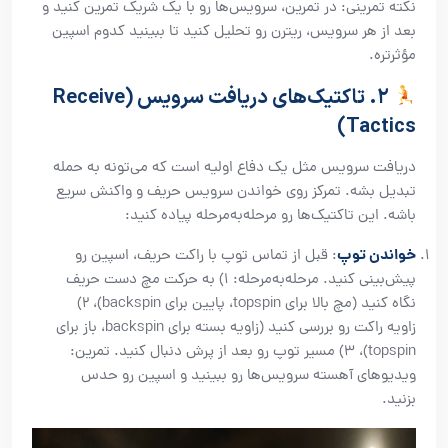
نکته تمرینی: در تمرین، سرویس‌ها رو با یک شریک تمرین کنید و
بعد از هر سرویس، ریترن رو تحلیل کنید تا ببینید کدوم اسپین
مؤثرتره.
۲. تاکتیک‌های دریافت سرویس (Receive
Tactics)
دریافت سرویس مثل یک دفاع اولیه است که می‌تونه به حمله
تبدیل بشه. تمرکز روی خواندن سرویس حریف و واکنش سریع
باشه. این تاکتیک‌ها رو مرحله‌به‌مرحله پیاده کنید:
خواندن توپ
: قبل از تماس توپ با راکت حریف، اسپین رو
پیش‌بینی کنید. مرحله‌به‌مرحله: ۱) به حرکت مچ دست حریف
نگاه کنید (مچ بالا برای topspin، پایین برای backspin)، ۲)
زاویه راکت رو بررسی کنید (زاویه بسته برای backspin، باز برای
topspin)، ۳) مسیر توپ رو بعد از پرش دنبال کنید. تمرین:
ویدیوهای آهسته سرویس‌ها رو ببینید و اسپین رو حدس
بزنید.