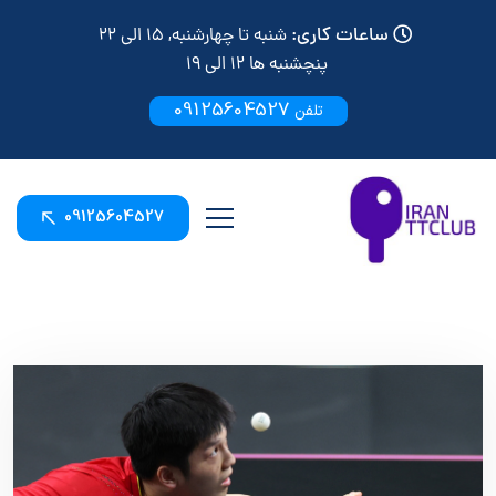
ساعات کاری:
شنبه تا چهارشنبه, 15 الی 22
پنچشنبه ها 12 الی 19
09125604527
تلفن
09125604527