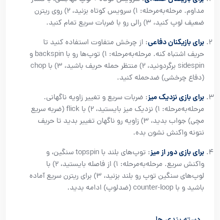
مداوم. مرحله‌به‌مرحله: ۱) سرویس کوتاه بزنید، ۲) روی ریترن
ضعیف لوپ کنید، ۳) رالی رو با ضربات سریع تمام کنید.
برای بازیکنان دفاعی
: از چرخش متفاوت استفاده کنید تا
حریف اشتباه کنه. مرحله‌به‌مرحله: ۱) توپ‌ها رو با backspin و
sidespin برگردونید، ۲) منتظر حمله حریف باشید، ۳) با chop
(دفاع چرخشی) ضدحمله کنید.
برای بازی نزدیک میز
: ضربات سریع و تغییر زاویه ناگهانی.
مرحله‌به‌مرحله: ۱) نزدیک میز بایستید، ۲) با flick (ضربه سریع
مچی) جواب بدید، ۳) زاویه رو ناگهان تغییر بدید تا حریف
نتونه واکنش نشون بده.
برای بازی دور از میز
: توپ‌های بلند با topspin سنگین، و
واکنش سریع. مرحله‌به‌مرحله: ۱) از فاصله بایستید، ۲) با
لوپ‌های سنگین توپ رو بلند بزنید، ۳) برای ریترن سریع آماده
باشید و با counter-loop (ضدلوپ) ادامه بدید.