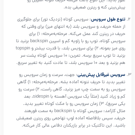
عبور بدید. این تنوع باعث می‌شه حریف نتونه اسپین رو
پیش‌بینی کنه و ریترن ضعیفی بده.
تنوع طول سرویس
: سرویس کوتاه (نزدیک تور) برای جلوگیری
از حمله حریف، و سرویس بلند (به انتهای میز) برای وقتی که
حریف در ریترن کند عمل می‌کنه. مرحله‌به‌مرحله: ۱) برای
سرویس کوتاه، توپ رو با زاویه کم و اسپین backspin بزنید تا
روی میز بمونه، ۲) برای سرویس بلند، با قدرت بیشتر و topspin
بزنید تا توپ سریع برسه. تمرین: ۱۰ سرویس کوتاه پشت سر
هم بزنید و بعد ۱۰ سرویس بلند، تا عادت کنید به تغییر سریع.
سرویس غیرقابل پیش‌بینی
: جهت، سرعت و زمان سرویس رو
تغییر بدید تا حریف نتونه آماده بشه. مرحله‌به‌مرحله: ۱) گاهی
سرویس رو به سمت چپ میز بزنید، گاهی راست، ۲) سرعت رو
کم و زیاد کنید (مثلاً یک سرویس آهسته با sidespin، بعد
یکی سریع)، ۳) زمان سرویس رو با مکث کوتاه تغییر بدید.
مثال کارآمد: سرویس کوتاه با backspin به سمت فورهند
حریف، سپس بلافاصله آماده لوپ تهاجمی روی ریترن ضعیفش
باشید. این تاکتیک در برابر بازیکنان دفاعی عالی کار می‌کنه.