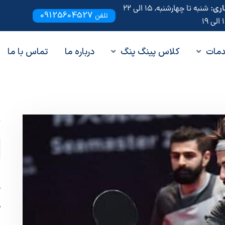
ری:
شنبه تا چهارشنبه, 15 الی 22
09125604527
تلفن
مات
کلاس پینگ پنگ
درباره ما
تماس با ما
ج
آ