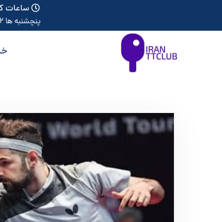
ساعات کا
پنچشنبه ها 12 الی 19
خد