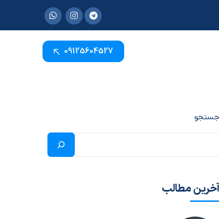
09125604527
ستجو
خرین مطالب