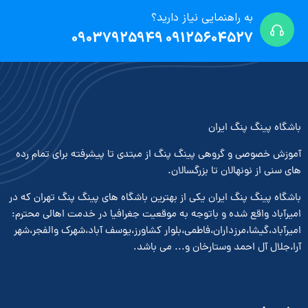
به راهنمایی نیاز دارید؟
09125604527 09037925949
باشگاه پینگ پنگ ایران
آموزش خصوصی و گروهی پینگ پنگ از مبتدی تا پیشرفته برای تمام رده
های سنی از نونهالان تا بزرگسالان.
باشگاه پینگ پنگ ایران یکی از بهترین باشگاه های پینگ پنگ تهران که در
امیرآباد واقع شده و باتوجه به موقعیت جغرافیا در خدمت اهالی محترم:
امیرآباد،گیشا،مرزداران،فاطمی،بلوار کشاورز،یوسف آباد،شهرک والفجر،شهر
آرا،جلال آل احمد وستارخان و... می باشد.