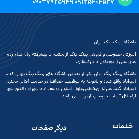
09125604527 09037925949
باشگاه پینگ پنگ ایران
آموزش خصوصی و گروهی پینگ پنگ از مبتدی تا پیشرفته برای تمام رده
های سنی از نونهالان تا بزرگسالان.
باشگاه پینگ پنگ ایران یکی از بهترین باشگاه های پینگ پنگ تهران که در
امیرآباد واقع شده و باتوجه به موقعیت جغرافیا در خدمت اهالی محترم:
امیرآباد،گیشا،مرزداران،فاطمی،بلوار کشاورز،یوسف آباد،شهرک والفجر،شهر
آرا،جلال آل احمد وستارخان و... می باشد.
خدمات
دیگر صفحات