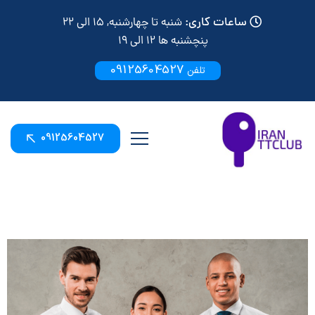
ساعات کاری:
شنبه تا چهارشنبه, 15 الی 22
پنچشنبه ها 12 الی 19
09125604527
تلفن
09125604527