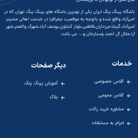
های سنی از نونهالان تا بزرگسالان.
باشگاه پینگ پنگ ایران یکی از بهترین باشگاه های پینگ پنگ تهران که در
امیرآباد واقع شده و باتوجه به موقعیت جغرافیا در خدمت اهالی محترم:
امیرآباد،گیشا،مرزداران،فاطمی،بلوار کشاورز،یوسف آباد،شهرک والفجر،شهر
آرا،جلال آل احمد وستارخان و... می باشد.
خدمات
دیگر صفحات
کلاس خصوصی
آموزش پینگ پنگ
کلاس عمومی
بلاگ
مشاوره خرید راکت
اعزام به مسابقات