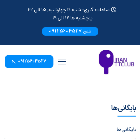
ساعات کاری:
شنبه تا چهارشنبه, 15 الی 22
پنچشنبه ها 12 الی 19
09125604527
تلفن
09125604527
بایگانی‌ها
بایگانی‌ها