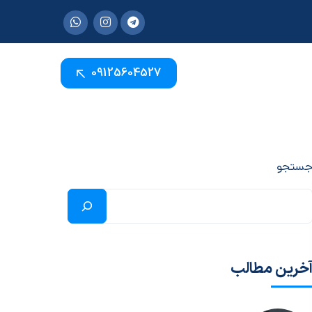
09125604527
ستجو
خرین مطالب