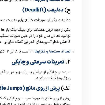
تعداد ست‌ها و تکرارها
: ۳ ست با 10 الی 15 تکرار
ج)
ددلیفت (Deadlift)
ددلیفت یکی از تمرینات جامع برای تقویت عضل
یکی از مهم ترین عضلات برای پینگ پنگ باز ه
توانید تعادل بدن خود را در حین ضربات سنگین
کاهش خطر آسیب‌های کمر نیز کمک شایانی می
تعداد ست‌ها و تکرارها
: ۳ ست با ۸ الی 12 تکرار
۲.
تمرینات سرعتی و چابکی
سرعت و چابکی از عوامل بسیار مهم در موفقیت 
ویژگی‌ها کمک می‌کنند.
الف)
پرش از روی مانع (Hurdle Jumps)
پرش از روی مانع به بهبود سرعت و چابکی کمک 
حرکات طولی و عرضی داشته باشید و با انجام ا