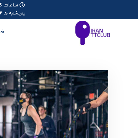
ساعات کا
پنچشنبه ها 12 الی 19
خد