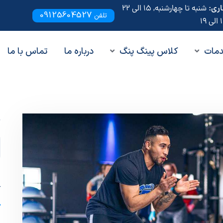
ری:
شنبه تا چهارشنبه, 15 الی 22
09125604527
تلفن
مات
کلاس پینگ پنگ
درباره ما
تماس با ما
ج
آ