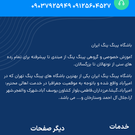
09125604527 09037925949
باشگاه پینگ پنگ ایران
آموزش خصوصی و گروهی پینگ پنگ از مبتدی تا پیشرفته برای تمام رده
های سنی از نونهالان تا بزرگسالان.
باشگاه پینگ پنگ ایران یکی از بهترین باشگاه های پینگ پنگ تهران که در
امیرآباد واقع شده و باتوجه به موقعیت جغرافیا در خدمت اهالی محترم:
امیرآباد،گیشا،مرزداران،فاطمی،بلوار کشاورز،یوسف آباد،شهرک والفجر،شهر
آرا،جلال آل احمد وستارخان و... می باشد.
خدمات
دیگر صفحات