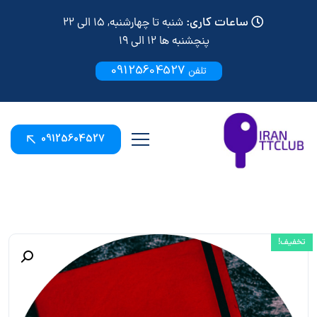
ساعات کاری:
شنبه تا چهارشنبه, 15 الی 22
پنچشنبه ها 12 الی 19
09125604527
تلفن
09125604527
تخفیف!