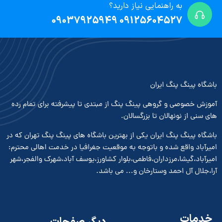
به راهنمایی نیاز دارید؟
09125604527 09037925949
باشگاه پینگ پنگ ایران
آموزش خصوصی و گروهی پینگ پنگ از مبتدی تا پیشرفته برای تمام رده
های سنی از نونهالان تا بزرگسالان.
باشگاه پینگ پنگ ایران یکی از بهترین باشگاه های پینگ پنگ تهران که در
امیرآباد واقع شده و باتوجه به موقعیت جغرافیا در خدمت اهالی محترم:
امیرآباد،گیشا،مرزداران،فاطمی،بلوار کشاورز،یوسف آباد،شهرک والفجر،شهر
آرا،جلال آل احمد وستارخان و... می باشد.
خدمات