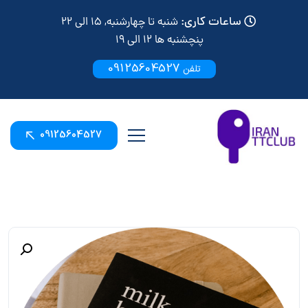
ساعات کاری:
شنبه تا چهارشنبه, 15 الی 22
پنچشنبه ها 12 الی 19
09125604527
تلفن
09125604527