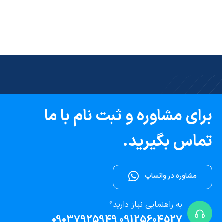
برای مشاوره و ثبت نام با ما
تماس بگیرید.
مشاوره در واتساپ
به راهنمایی نیاز دارید؟
09125604527 09037925949