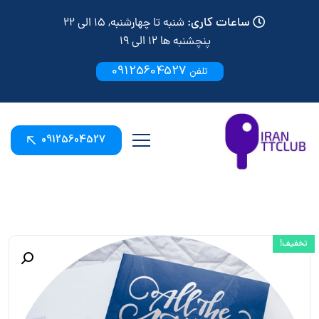
ساعات کاری:
شنبه تا چهارشنبه, 15 الی 22
پنچشنبه ها 12 الی 19
09125604527
تلفن
09125604527
تخفیف!